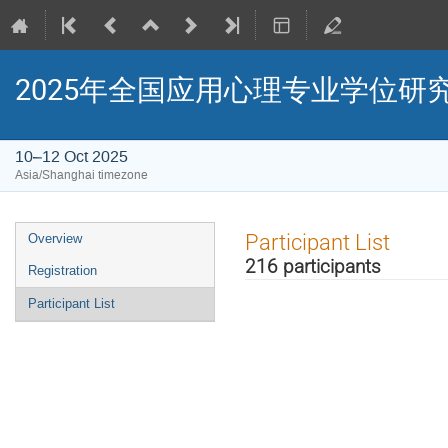
2025年全国应用心理专业学位
10–12 Oct 2025
Asia/Shanghai timezone
Event
Participant List
Overview
menu
216 participants
Registration
Participant List